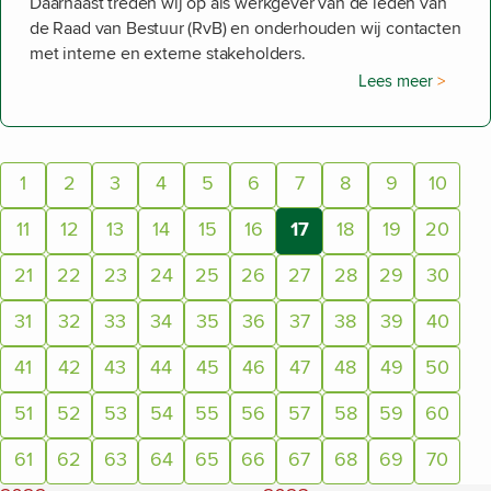
Daarnaast treden wij op als werkgever van de leden van
de Raad van Bestuur (RvB) en onderhouden wij contacten
met interne en externe stakeholders.
Lees meer
Pagina:
1
2
3
4
5
6
7
8
9
10
11
12
13
14
15
16
17
18
19
20
(Huidige pagina)
21
22
23
24
25
26
27
28
29
30
31
32
33
34
35
36
37
38
39
40
41
42
43
44
45
46
47
48
49
50
51
52
53
54
55
56
57
58
59
60
61
62
63
64
65
66
67
68
69
70