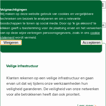
Back to homepage
Open site n
Menu
Volgmachtigingen
Zoeken
Wij maken op deze website gebruik van cookies en vergelijkbare
technieken om bezoek te analyseren en om u relevante
boodschappen te tonen op social media. Door op 'ik ga akkoord' te
Zoeken
klikken geeft u toestemming voor de plaatsing ervan en het verwerken
binne
693 resultaten gevonden
van op deze wijze verkregen persoonsgegevens, zoals in ons
cookie
Toont resultaten 161 tot 170.
statement
wordt vermeld.
Weigeren
tracking scripts
Accepteren
tracking 
Jaarverslag 2022
Veilige infrastructuur
Klanten rekenen op een veilige infrastructuur en gaan
ervan uit dat wij tijdens onze werkzaamheden hun
veiligheid garanderen. De veiligheid van onze netwerken
voor alle betrokkenen heeft dan ook prioriteit.
Lees meer