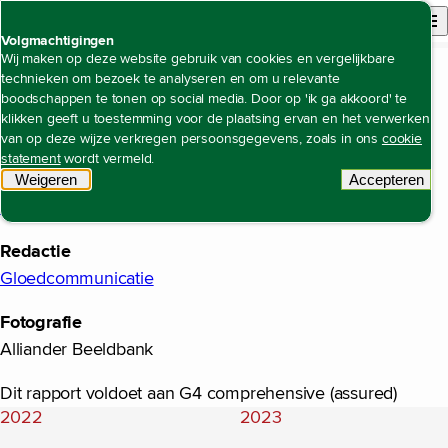
Back to homepage
Open site n
Menu
Volgmachtigingen
Colofon
Wij maken op deze website gebruik van cookies en vergelijkbare
technieken om bezoek te analyseren en om u relevante
boodschappen te tonen op social media. Door op 'ik ga akkoord' te
Alliander
klikken geeft u toestemming voor de plaatsing ervan en het verwerken
Bellevue, Utrechtseweg 68, 6812 AH Arnhem
van op deze wijze verkregen persoonsgegevens, zoals in ons
cookie
statement
wordt vermeld.
Concept en realisatie
Weigeren
tracking scripts
Accepteren
tracking 
F19 Digital Reporting
, Eindhoven
Redactie
Gloedcommunicatie
Fotografie
Alliander Beeldbank
Dit rapport voldoet aan G4 comprehensive (assured)
2022
2023