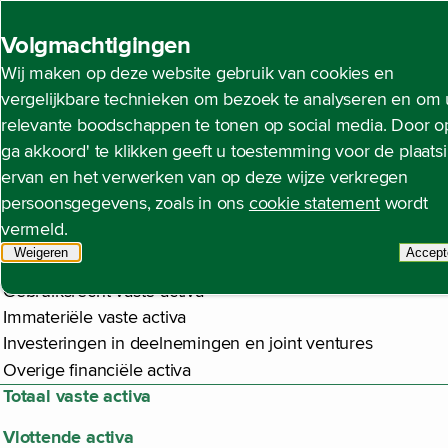
Back to homepage
Volgmachtigingen
Wij maken op deze website gebruik van cookies en
Geconsolideerde balan
Open content navigation
Jaarrekening
Geconsolideerde jaarrekening
Gecon
vergelijkbare technieken om bezoek te analyseren en om 
relevante boodschappen te tonen op social media. Door op
ga akkoord' te klikken geeft u toestemming voor de plaats
ervan en het verwerken van op deze wijze verkregen
€ miljoen
persoonsgegevens, zoals in ons
cookie statement
wordt
Activa
vermeld.
Vaste activa
Weigeren
tracking scripts
Accept
Materiële vaste activa
t
Gebruiksrecht vaste activa
Immateriële vaste activa
Investeringen in deelnemingen en joint ventures
Overige financiële activa
Totaal vaste activa
Vlottende activa