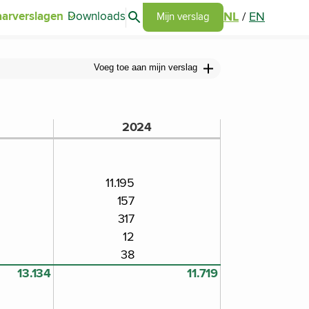
Search articles
NL
/
EN
aarverslagen
Downloads
Go to my report page
Mijn verslag
Voeg toe aan mijn verslag
2024
11.195
157
317
12
38
13.134
11.719