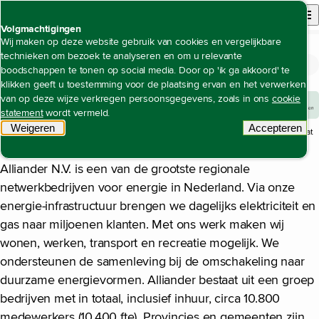
Back to homepage
Open site n
Menu
Volgmachtigingen
Wij maken op deze website gebruik van cookies en vergelijkbare
technieken om bezoek te analyseren en om u relevante
Het profiel van Alliander
Open content navigation
Jaarverslag 2025
Over Alliander
Het profiel van Alliander
boodschappen te tonen op social media. Door op 'ik ga akkoord' te
klikken geeft u toestemming voor de plaatsing ervan en het verwerken
van op deze wijze verkregen persoonsgegevens, zoals in ons
cookie
statement
wordt vermeld.
Weigeren
tracking scripts
Accepteren
1
De betekenis van deze afbeelding in de structuur van het verslag staat
tracking 
toegelicht
onder ons waardecreatiemodel
.
Alliander N.V. is een van de grootste regionale
netwerkbedrijven voor energie in Nederland. Via onze
energie-infrastructuur brengen we dagelijks elektriciteit en
gas naar miljoenen klanten. Met ons werk maken wij
wonen, werken, transport en recreatie mogelijk. We
ondersteunen de samenleving bij de omschakeling naar
duurzame energievormen. Alliander bestaat uit een groep
bedrijven met in totaal, inclusief inhuur, circa 10.800
medewerkers (10.400 fte). Provincies en gemeenten zijn