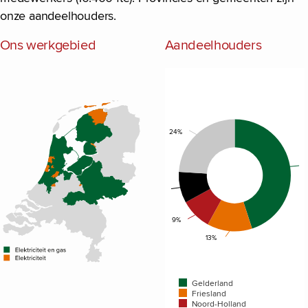
onze aandeelhouders.
Ons werkgebied
Aandeelhouders
Chart
Pie chart with 5 slices.
24%
9%
9%
13%
Gelderland
Friesland
Noord-Holland