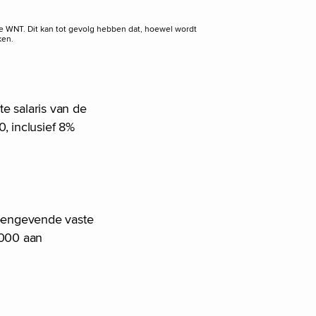
de WNT. Dit kan tot gevolg hebben dat, hoewel wordt
ken.
te salaris van de
, inclusief 8%
ioengevende vaste
.000 aan