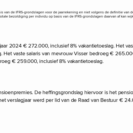
is van de IFRS-grondslagen voor de jaarrekening en niet volgens de definitie van 
ale bezoldiging per individu op basis van de IFRS-grondslagen daarvan af kan wij
jaar 2024 € 272.000, inclusief 8% vakantietoeslag. Het vas
g. Het vaste salaris van mevrouw Visser bedroeg € 265.000
droeg € 259.000, inclusief 8% vakantietoeslag.
nsioenpremies. De heffingsgrondslag hiervoor is het pens
n het verslagjaar werd per lid van de Raad van Bestuur € 24