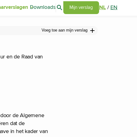
Search articles
NL
/
EN
aarverslagen
Downloads
Go to my report page
Mijn verslag
Voeg toe aan mijn verslag
uur en de Raad van
ld door de Algemene
ëren dat de
ave in het kader van