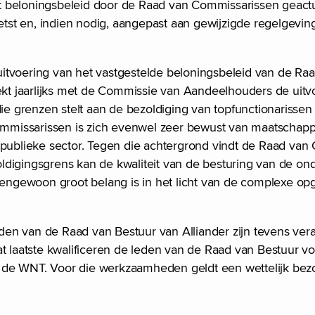
het beloningsbeleid door de Raad van Commissarissen geactu
oetst en, indien nodig, aangepast aan gewijzigde regelgevin
itvoering van het vastgestelde beloningsbeleid van de Ra
t jaarlijks met de Commissie van Aandeelhouders de uitv
 grenzen stelt aan de bezoldiging van topfunctionarissen 
Commissarissen is zich evenwel zeer bewust van maatschapp
-)publieke sector. Tegen die achtergrond vindt de Raad va
ldigingsgrens kan de kwaliteit van de besturing van de o
ngewoon groot belang is in het licht van de complexe opg
.
en van de Raad van Bestuur van Alliander zijn tevens vera
dat laatste kwalificeren de leden van de Raad van Bestuur
nder de WNT. Voor die werkzaamheden geldt een wettelijk b