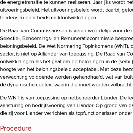
de energietransitie te kunnen realiseren. Jaarlijks wordt 
uitvoeringsbeleid. Het uitvoeringsbeleid wordt daarbij get
tendensen en arbeidsmarktontwikkelingen.
De Raad van Commissarissen is verantwoordelijk voor de u
Selectie-, Benoemings- en Remuneratiecommissie bespreek
beloningsbeleid. De Wet Normering Topinkomens (WNT), die
sector, is niet op Alliander van toepassing. De Raad van 
ontwikkelingen als het gaat om de beloningen in de (semi
hoogte van het beloningsbeleid acceptabel. Met deze bezo
verwachting voldoende worden gehandhaafd, wat van buite
de dynamische context waarin die moet worden volbracht
De WNT is van toepassing op netbeheerder Liander. De led
aansturing en bedrijfsvoering van Liander. Op grond van 
die zij voor Liander verrichten als topfunctionarissen o
Procedure