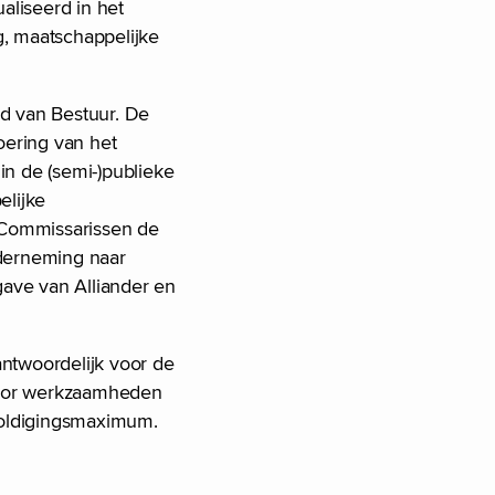
aliseerd in het
g, maatschappelijke
ad van Bestuur. De
oering van het
in de (semi-)publieke
elijke
n Commissarissen de
nderneming naar
ave van Alliander en
ntwoordelijk voor de
 voor werkzaamheden
ezoldigingsmaximum.