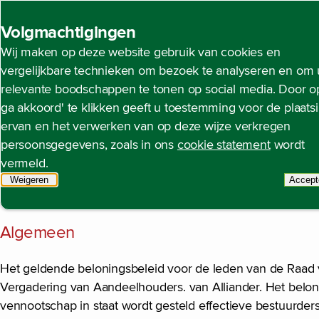
Back to homepage
Volgmachtigingen
Wij maken op deze website gebruik van cookies en
Remuneratierapport
Open content navigation
Jaarverslag 2024
Corporate governance
Remunera
vergelijkbare technieken om bezoek te analyseren en om 
relevante boodschappen te tonen op social media. Door op
ga akkoord' te klikken geeft u toestemming voor de plaats
ervan en het verwerken van op deze wijze verkregen
Dit remuneratierapport geeft een uiteenzetting van het i
persoonsgegevens, zoals in ons
cookie statement
wordt
Commissarissen van Alliander.
vermeld.
Weigeren
tracking scripts
Accept
Beloningsbeleid Raad van Bestuu
t
Algemeen
Het geldende beloningsbeleid voor de leden van de Raad va
Vergadering van Aandeelhouders. van Alliander. Het belon
vennootschap in staat wordt gesteld effectieve bestuurder