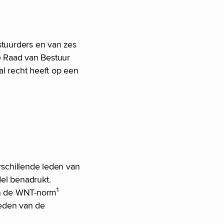
tuurders en van zes
e Raad van Bestuur
l recht heeft op een
rschillende leden van
del benadrukt.
1
van de WNT-norm
heden van de