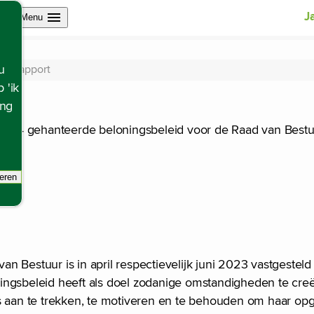
Open site navigation
J
Menu
tierapport
u
 'ik
ing
n 2024 gehanteerde beloningsbeleid voor de Raad van Best
eren
r
racking scripts, de pagina zal ververst worden.
n Bestuur is in april respectievelijk juni 2023 vastgeste
ingsbeleid heeft als doel zodanige omstandigheden te cre
s aan te trekken, te motiveren en te behouden om haar opg