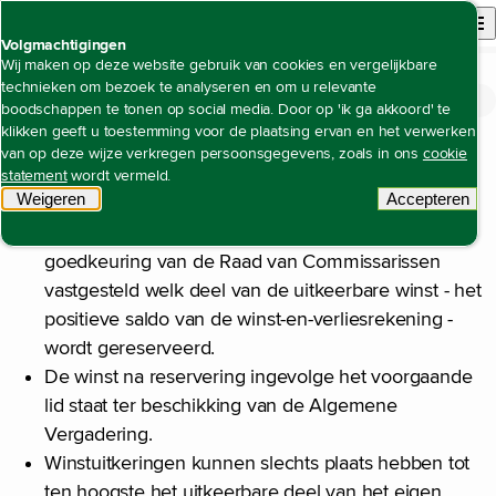
Back to homepage
Open site n
Menu
Volgmachtigingen
Wij maken op deze website gebruik van cookies en vergelijkbare
technieken om bezoek te analyseren en om u relevante
Winstbestemming
Open content navigation
Jaarverslag 2024
Overige informatie
Winstbestemming
boodschappen te tonen op social media. Door op 'ik ga akkoord' te
klikken geeft u toestemming voor de plaatsing ervan en het verwerken
De winstbestemming is geregeld in artikel 40 van de
van op deze wijze verkregen persoonsgegevens, zoals in ons
cookie
statement
wordt vermeld.
statuten. De tekst daarvan luidt:
Weigeren
tracking scripts
Accepteren
tracking 
Jaarlijks wordt door de Raad van Bestuur onder
goedkeuring van de Raad van Commissarissen
vastgesteld welk deel van de uitkeerbare winst - het
positieve saldo van de winst-en-verliesrekening -
wordt gereserveerd.
De winst na reservering ingevolge het voorgaande
lid staat ter beschikking van de Algemene
Vergadering.
Winstuitkeringen kunnen slechts plaats hebben tot
ten hoogste het uitkeerbare deel van het eigen