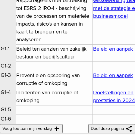
Rapportage-eis met betrekking
wisselwerking da
tot ESRS 2 IRO-1 - beschrijving
met de strategie 
van de processen om materiële
businessmodel
impacts, risico's en kansen in
kaart te brengen en te
analyseren
G1-1
Beleid ten aanzien van zakelijk
Beleid en aanpak
bestuur en bedrijfscultuur
G1-2
G1-3
Preventie en opsporing van
Beleid en aanpak
corruptie of omkoping
G1-4
Incidenten van corruptie of
Doelstellingen en
omkoping
prestaties in 2024
G1-5
G1-6
Voeg toe aan mijn verslag
Deel deze pagina