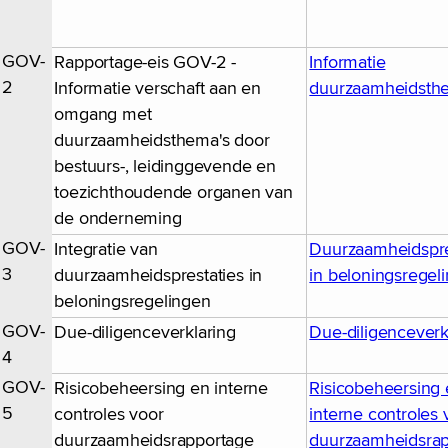
GOV-
Rapportage-eis GOV-2 -
Informatie
2
Informatie verschaft aan en
duurzaamheidsth
omgang met
duurzaamheidsthema's door
bestuurs-, leidinggevende en
toezichthoudende organen van
de onderneming
GOV-
Integratie van
Duurzaamheidspre
3
duurzaamheidsprestaties in
in beloningsregel
beloningsregelingen
GOV-
Due-diligenceverklaring
Due-diligenceverk
4
GOV-
Risicobeheersing en interne
Risicobeheersing
5
controles voor
interne controles 
duurzaamheidsrapportage
duurzaamheidsra