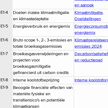
en aanpak
E1-4
Doelen inzake klimaatmitigatie
Kimaatmitigatie,
en klimaatadaptatie
Doelstellingen
E1-5
Energieverbruik en energiemix
Energieconsumpti
energiemix
E1-6
Bruto scope 1-, 2-, 3-emissies en
Klimaatgerelateer
totale broeikasgasemissies
emissies 2024
E1-7
Broeikasgasverwijderingen en
Decarbonisatieh
projecten voor
en reductiepad
broeikasgasmitigatie
gefinancierd uit carbon credits
E1-8
Interne koolstofbeprijzing
Interne koolstofpri
E1-9
Beoogde financiële effecten van
materiële fysieke en
transitierisico’s en potentiële
klimaatkansen