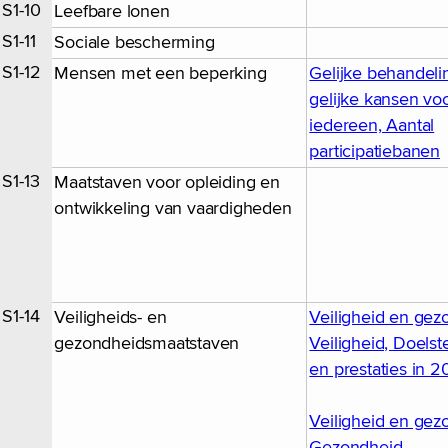
S1-10
Leefbare lonen
S1-11
Sociale bescherming
S1-12
Mensen met een beperking
Gelijke behandeli
gelijke kansen vo
iedereen, Aantal
participatiebanen
S1-13
Maatstaven voor opleiding en
ontwikkeling van vaardigheden
S1-14
Veiligheids- en
Veiligheid en gez
gezondheidsmaatstaven
Veiligheid, Doelst
en prestaties in 
Veiligheid en gez
Gezondheid,