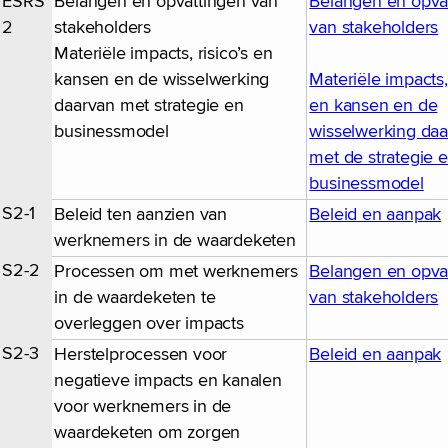
ESRS
Belangen en opvattingen van
Belangen en opva
2
stakeholders
van stakeholders
Materiële impacts, risico’s en
kansen en de wisselwerking
Materiële impacts, 
daarvan met strategie en
en kansen en de
businessmodel
wisselwerking da
met de strategie 
businessmodel
S2-1
Beleid ten aanzien van
Beleid en aanpak
werknemers in de waardeketen
S2-2
Processen om met werknemers
Belangen en opva
in de waardeketen te
van stakeholders
overleggen over impacts
S2-3
Herstelprocessen voor
Beleid en aanpak
negatieve impacts en kanalen
voor werknemers in de
waardeketen om zorgen