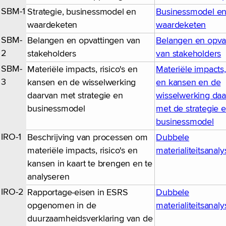
SBM-1
Strategie, businessmodel en
Businessmodel e
waardeketen
waardeketen
SBM-
Belangen en opvattingen van
Belangen en opva
2
stakeholders
van stakeholders
SBM-
Materiële impacts, risico's en
Materiële impacts, 
3
kansen en de wisselwerking
en kansen en de
daarvan met strategie en
wisselwerking da
businessmodel
met de strategie 
businessmodel
IRO-1
Beschrijving van processen om
Dubbele
materiële impacts, risico's en
materialiteitsanaly
kansen in kaart te brengen en te
analyseren
IRO-2
Rapportage-eisen in ESRS
Dubbele
opgenomen in de
materialiteitsanaly
duurzaamheidsverklaring van de