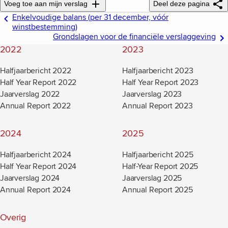
Voeg toe aan mijn verslag
Deel deze pagina
Enkelvoudige balans (per 31 december, vóór
winstbestemming)
Grondslagen voor de financiële verslaggeving
2022
2023
Halfjaarbericht 2022
Halfjaarbericht 2023
Half Year Report 2022
Half Year Report 2023
Jaarverslag 2022
Jaarverslag 2023
Annual Report 2022
Annual Report 2023
2024
2025
Halfjaarbericht 2024
Halfjaarbericht 2025
Half Year Report 2024
Half-Year Report 2025
Jaarverslag 2024
Jaarverslag 2025
Annual Report 2024
Annual Report 2025
Overig