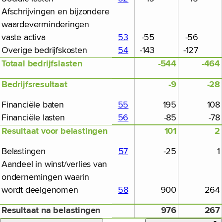
Afschrijvingen en bijzondere
waardeverminderingen
vaste activa
53
-55
-56
Overige bedrijfskosten
54
-143
-127
Totaal bedrijfslasten
-544
-464
Bedrijfsresultaat
-9
-28
Financiële baten
55
195
108
Financiële lasten
56
-85
-78
Resultaat voor belastingen
101
2
Belastingen
57
-25
1
Aandeel in winst/verlies van
ondernemingen waarin
wordt deelgenomen
58
900
264
Resultaat na belastingen
976
267