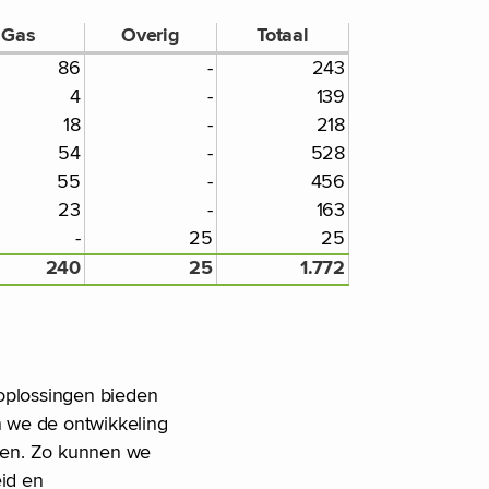
Gas
Overig
Totaal
86
-
243
4
-
139
18
-
218
54
-
528
55
-
456
23
-
163
-
25
25
240
25
1.772
 oplossingen bieden
n we de ontwikkeling
tten. Zo kunnen we
id en