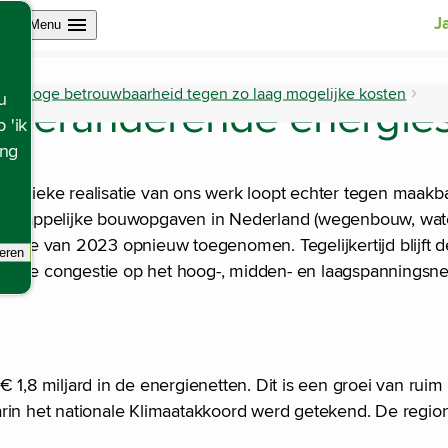
Open site navigation
J
Menu
een hoge betrouwbaarheid tegen zo laag mogelijke kosten
u
 veranderende energie
m
 'ik
ing
 fysieke realisatie van ons werk loopt echter tegen maak
aatschappelijke bouwopgaven in Nederland (wegenbouw, wa
ichte van 2023 opnieuw toegenomen. Tegelijkertijd blijft d
eren
racking scripts, de pagina zal ververst worden.
oog. De congestie op het hoog-, midden- en laagspanningsnet
 1,8 miljard in de energienetten. Dit is een groei van rui
arin het nationale Klimaatakkoord werd getekend. De regio