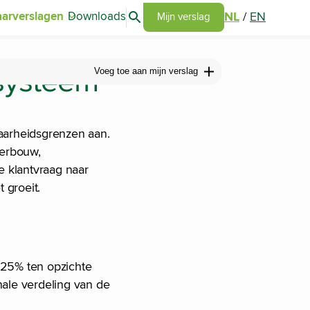
Search articles
NL
/
EN
aarverslagen
Downloads
Go to my report page
Mijn verslag
systeem
Voeg toe aan mijn verslag
baarheidsgrenzen aan.
terbouw,
e klantvraag naar
 groeit.
m 25% ten opzichte
nale verdeling van de