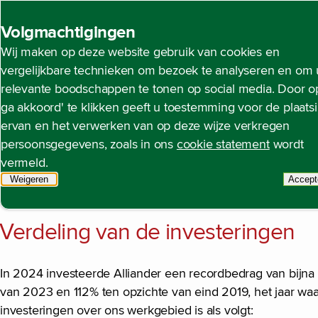
Back to homepage
Volgmachtigingen
Wij maken op deze website gebruik van cookies en
De waarde die wij creëren
Toegang tot energie met 
Open content navigation
vergelijkbare technieken om bezoek te analyseren en om 
Hoe we werken aan het
Hoe we werken aan het veranderende energiesystee
relevante boodschappen te tonen op social media. Door op
ga akkoord' te klikken geeft u toestemming voor de plaats
ervan en het verwerken van op deze wijze verkregen
We zijn bezig met een ongekende infrastructuuropgave. De
persoonsgegevens, zoals in ons
cookie statement
wordt
Dit is een algemene trend die we ook zien bij andere m
vermeld.
woningbouw). De investeringen in ons netwerk zijn ten opz
Weigeren
tracking scripts
Accept
t
aansluitingen en capaciteit op het elektriciteitsnetwerk h
Verdeling van de investeringen
In 2024 investeerde Alliander een recordbedrag van bijna €
van 2023 en 112% ten opzichte van eind 2019, het jaar wa
investeringen over ons werkgebied is als volgt: