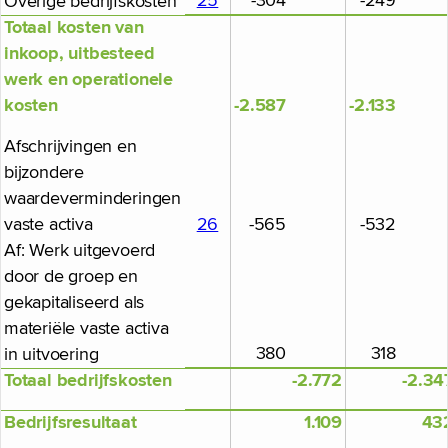
25
-304
-249
Overige bedrijfskosten
Totaal kosten van
inkoop, uitbesteed
werk en operationele
kosten
-2.587
-2.133
Afschrijvingen en
bijzondere
waardeverminderingen
vaste activa
26
-565
-532
Af: Werk uitgevoerd
door de groep en
gekapitaliseerd als
materiële vaste activa
380
318
in uitvoering
Totaal bedrijfskosten
-2.772
-2.34
Bedrijfsresultaat
1.109
43