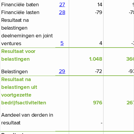
Financiële baten
27
14
Financiële lasten
28
-79
-7
Resultaat na
belastingen
deelnemingen en joint
5
4
-
ventures
Resultaat voor
belastingen
1.048
36
29
-72
-9
Belastingen
Resultaat na
belastingen uit
voortgezette
bedrijfsactiviteiten
976
26
Aandeel van derden in
resultaat
-