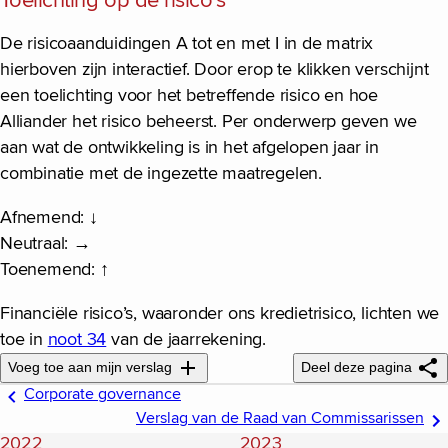
Toelichting op de risico’s
De risicoaanduidingen A tot en met I in de matrix
hierboven zijn interactief. Door erop te klikken verschijnt
een toelichting voor het betreffende risico en hoe
Alliander het risico beheerst. Per onderwerp geven we
aan wat de ontwikkeling is in het afgelopen jaar in
combinatie met de ingezette maatregelen.
Afnemend: ↓
Neutraal: →
Toenemend: ↑
Financiële risico’s, waaronder ons kredietrisico, lichten we
toe in
noot 34
van de jaarrekening.
Voeg toe aan mijn verslag
Deel deze pagina
Corporate governance
Verslag van de Raad van Commissarissen
2022
2023