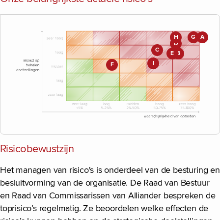
H
G
A
D
C
E
B
I
F
Risicobewustzijn
Het managen van risico's is onderdeel van de besturing en
besluitvorming van de organisatie. De Raad van Bestuur
en Raad van Commissarissen van Alliander bespreken de
toprisico’s regelmatig. Ze beoordelen welke effecten de