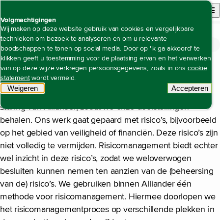
Back to homepage
Open site n
Menu
Volgmachtigingen
Wij maken op deze website gebruik van cookies en vergelijkbare
technieken om bezoek te analyseren en om u relevante
Risico's
Open content navigation
Jaarverslag 2024
Corporate governance
Risico's
boodschappen te tonen op social media. Door op 'ik ga akkoord' te
klikken geeft u toestemming voor de plaatsing ervan en het verwerken
Alliander verzet veel werk om energie voor iedereen
van op deze wijze verkregen persoonsgegevens, zoals in ons
cookie
statement
wordt vermeld.
betrouwbaar, betaalbaar en bereikbaar te houden.
Weigeren
tracking scripts
Accepteren
Risicomanagement helpt om focus aan te brengen in de
tracking 
sturing van Alliander, zodat we onze doelstellingen
behalen. Ons werk gaat gepaard met risico’s, bijvoorbeeld
op het gebied van veiligheid of financiën. Deze risico’s zijn
niet volledig te vermijden. Risicomanagement biedt echter
wel inzicht in deze risico’s, zodat we weloverwogen
besluiten kunnen nemen ten aanzien van de (beheersing
van de) risico’s. We gebruiken binnen Alliander één
methode voor risicomanagement. Hiermee doorlopen we
het risicomanagementproces op verschillende plekken in