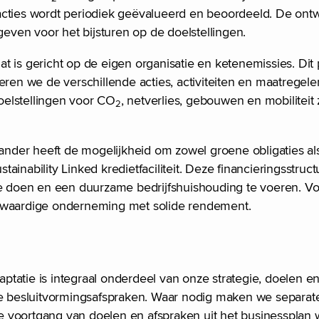
acties wordt periodiek geëvalueerd en beoordeeld. De ontw
geven voor het bijsturen op de doelstellingen.
 is gericht op de eigen organisatie en ketenemissies. Dit 
reren we de verschillende acties, activiteiten en maatregele
doelstellingen voor CO
, netverlies, gebouwen en mobiliteit
2
iander heeft de mogelijkheid om zowel groene obligaties al
inability Linked kredietfaciliteit. Deze financieringsstruct
 te doen en een duurzame bedrijfshuishouding te voeren. V
ietwaardige onderneming met solide rendement.
aptatie is integraal onderdeel van onze strategie, doelen en 
ere besluitvormingsafspraken. Waar nodig maken we separat
. De voortgang van doelen en afspraken uit het businesspla