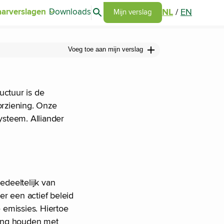
Search articles
NL
/
EN
aarverslagen
Downloads
Go to my report page
Mijn verslag
Voeg toe aan mijn verslag
uctuur is de
orziening. Onze
systeem. Alliander
edeeltelijk van
er een actief beleid
 emissies. Hiertoe
ning houden met