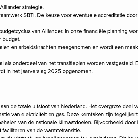
Alliander strategie.
et raamwerk SBTi. De keuze voor eventuele accreditatie doo
budgetcyclus van Alliander. In onze financiële planning wo
ar budget.
rialen en arbeidskrachten meegenomen en wordt een maa
l als onderdeel van het transitieplan worden vastgesteld. 
rdt in het jaarverslag 2025 opgenomen.
ij aan de totale uitstoot van Nederland. Het overgrote deel v
atie van elektriciteit en gas. Deze kerntaken zijn tegelijker
behalen van de nationale klimaatdoelen. Bijvoorbeeld door 
aciliteren van de warmtetransitie.