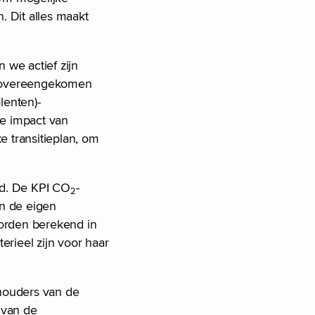
 Dit alles maakt
 we actief zijn
al overeengekomen
lenten)-
De impact van
e transitieplan, om
rd. De KPI CO
-
2
an de eigen
worden berekend in
erieel zijn voor haar
ehouders van de
d van de