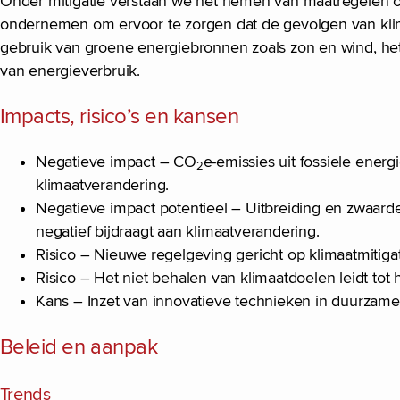
Onder mitigatie verstaan we het nemen van maatregelen om
ondernemen om ervoor te zorgen dat de gevolgen van klim
gebruik van groene energiebronnen zoals zon en wind, het
van energieverbruik.
Impacts, risico’s en kansen
Negatieve impact – CO
e-emissies uit fossiele energ
2
klimaatverandering.
Negatieve impact potentieel – Uitbreiding en zwaarder
negatief bijdraagt aan klimaatverandering.
Risico – Nieuwe regelgeving gericht op klimaatmitigat
Risico – Het niet behalen van klimaatdoelen leidt tot
Kans – Inzet van innovatieve technieken in duurzame
Beleid en aanpak
Trends