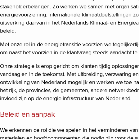
stakeholderbelangen. Zo werken we samen met organisaties
energievoorziening. Internationale klimaatdoelstellingen zo
uitwerking daarvan in het Nederlands Klimaat- en Energieak
beleid.
Met onze rol in de energietransitie voorzien we tegelijkerti
om naast het voorzien in de klantvraag steeds aandacht te 
Onze strategie is erop gericht om klanten tijdig oplossin
vandaag en in de toekomst. Met uitbreiding, verzwaring e
ontwikkeling van Nederland mogelijk en werken we toe naa
het rijk, de provincies, de gemeenten, andere netwerkbedrij
invloed zijn op de energie-infrastructuur van Nederland.
Beleid en aanpak
We erkennen de rol die we spelen in het verminderen van 
materialen en hoofdcomponenten die nodig zijn voor de 