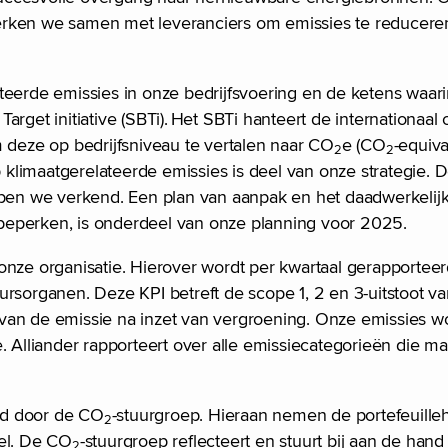
rken we samen met leveranciers om emissies te reduceren.
eerde emissies in onze bedrijfsvoering en de ketens waarin
arget initiative (SBTi). Het SBTi hanteert de internationa
m deze op bedrijfsniveau te vertalen naar CO
e (CO
-equiva
2
2
p klimaatgerelateerde emissies is deel van onze strategie. 
bben we verkend. Een plan van aanpak en het daadwerkelijk
beperken, is onderdeel van onze planning voor 2025.
n onze organisatie. Hierover wordt per kwartaal gerapportee
ursorganen. Deze KPI betreft de scope 1, 2 en 3-uitstoot v
 van de emissie na inzet van vergroening. Onze emissies 
 Alliander rapporteert over alle emissiecategorieën die mat
rd door de CO
-stuurgroep. Hieraan nemen de portefeuill
2
eel. De CO
-stuurgroep reflecteert en stuurt bij aan de han
2