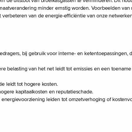
 de uitstoot van broeikasgassen te verminderen. Dit houdt
aatverandering minder ernstig worden. Voorbeelden van mi
 verbeteren van de energie-efficiëntie van onze netwerke
iedragers, bij gebruik voor interne- en ketentoepassingen, 
e belasting van het net leidt tot emissies en een toename 
ie leidt tot hogere kosten.
 hogere kapitaalkosten en reputatieschade.
 energievoorziening leiden tot omzetverhoging of kostenv