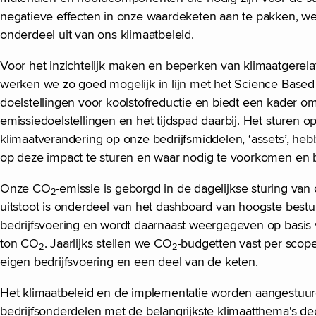
negatieve effecten in onze waardeketen aan te pakken, we
onderdeel uit van ons klimaatbeleid.
Voor het inzichtelijk maken en beperken van klimaatgerelat
werken we zo goed mogelijk in lijn met het Science Based T
doelstellingen voor koolstofreductie en biedt een kader o
emissiedoelstellingen en het tijdspad daarbij. Het sturen o
klimaatverandering op onze bedrijfsmiddelen, ‘assets’, he
op deze impact te sturen en waar nodig te voorkomen en 
Onze CO
-emissie is geborgd in de dagelijkse sturing va
2
uitstoot is onderdeel van het dashboard van hoogste bestu
bedrijfsvoering en wordt daarnaast weergegeven op basis
ton CO
. Jaarlijks stellen we CO
-budgetten vast per scope.
2
2
eigen bedrijfsvoering en een deel van de keten.
Het klimaatbeleid en de implementatie worden aangestuu
bedrijfsonderdelen met de belangrijkste klimaatthema's d