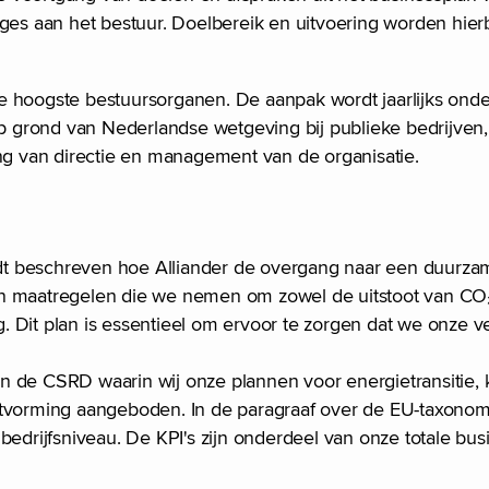
ages aan het bestuur. Doelbereik en uitvoering worden hie
e hoogste bestuursorganen. De aanpak wordt jaarlijks ond
op grond van Nederlandse wetgeving bij publieke bedrijven, 
ing van directie en management van de organisatie.
wordt beschreven hoe Alliander de overgang naar een duurz
en maatregelen die we nemen om zowel de uitstoot van CO₂
 Dit plan is essentieel om ervoor te zorgen dat we onze v
 in de CSRD waarin wij onze plannen voor energietransitie, k
itvorming aangeboden. In de paragraaf over de EU-taxonom
bedrijfsniveau. De KPI's zijn onderdeel van onze totale bu
: