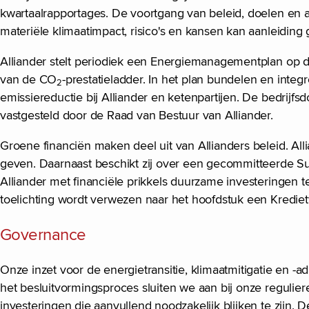
kwartaalrapportages. De voortgang van beleid, doelen en 
materiële klimaatimpact, risico's en kansen kan aanleiding 
Alliander stelt periodiek een Energiemanagementplan op dat
van de CO
-prestatieladder. In het plan bundelen en integ
2
emissiereductie bij Alliander en ketenpartijen. De bedrijfs
vastgesteld door de Raad van Bestuur van Alliander.
Groene financiën maken deel uit van Allianders beleid. All
geven. Daarnaast beschikt zij over een gecommitteerde Susta
Alliander met financiële prikkels duurzame investeringen
toelichting wordt verwezen naar het hoofdstuk een Kred
Governance
Onze inzet voor de energietransitie, klimaatmitigatie en -ad
het besluitvormingsproces sluiten we aan bij onze reguli
investeringen die aanvullend noodzakelijk blijken te zijn