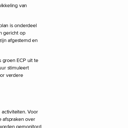
ikkeling van
plan is onderdeel
n gericht op
 zijn afgestemd en
s groen ECP uit te
uur stimuleert
oor verdere
activiteiten. Voor
e afspraken over
n worden gemonitord