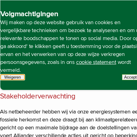
Back to homepage
Volgmachtigingen
Wij maken op deze website gebruik van cookies en
Klimaatverandering (E1)
Open content navigation
Duurzaamheidsverklaring
Milieu
Klimaatveranderin
vergelijkbare technieken om bezoek te analyseren en om 
relevante boodschappen te tonen op social media. Door op
ga akkoord' te klikken geeft u toestemming voor de plaats
ervan en het verwerken van op deze wijze verkregen
Klimaatverandering beïnvloedt de waarde van Alliander gezi
persoonsgegevens, zoals in ons
cookie statement
wordt
belangrijkste faciliterende schakel in de energieketen v
vermeld.
netbeheeractiviteiten zijn gericht op distributie van elekt
Weigeren
tracking scripts
Accept
heeft geen bedrijfsactiviteiten in relatie met de fossiele en
t
Stakeholderverwachting
Als netbeheerder hebben wij via onze energiesystemen een 
fossiele herkomst en deze draagt bij aan klimaatgerelateer
gericht op een maximale bijdrage aan de doelstellingen va
voert Alliander verschillende acties uit gericht op bepe