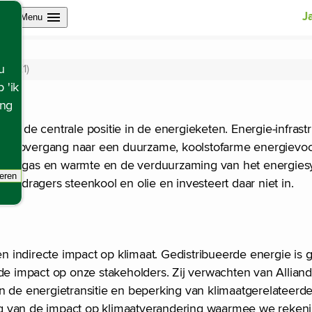
Open site navigation
J
Menu
g (E1)
u
 'ik
ing
en de centrale positie in de energieketen. Energie-infrastr
oor de overgang naar een duurzame, koolstofarme energievo
riciteit, gas en warmte en de verduurzaming van het energie
eren
ergiedragers steenkool en olie en investeert daar niet in.
racking scripts, de pagina zal ververst worden.
indirecte impact op klimaat. Gedistribueerde energie is g
de impact op onze stakeholders. Zij verwachten van Alliand
n de energietransitie en beperking van klimaatgerelateerde
rking van de impact op klimaatverandering waarmee we reke