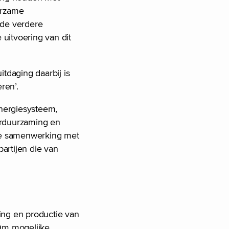
urzame
 de verdere
 uitvoering van dit
itdaging daarbij is
eren’.
energiesysteem,
erduurzaming en
eve samenwerking met
artijen die van
ing en productie van
Om mogelijke