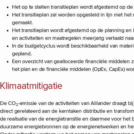
Het op te stellen transitieplan wordt afgestemd op de 
Het transitieplan zal worden opgesteld in lijn met h
gemaakt.
Het transitieplan wordt afgestemd op de planning en 
en activiteiten en maatregelen meerjarig vertaald na
In de budgetcyclus wordt beschikbaarheid van mate
gepland.
Een overzicht van gealloceerde financiële middelen za
het plan en de financiële middelen (OpEx, CapEx) wo
Klimaatmitigatie
De CO
-emissie van de activiteiten van Alliander draagt b
2
direct gerelateerd aan de kerntaken distributie en transform
de realisatie van de energietransitie en daarmee voor het 
duurzame energiebronnen op de energienetwerken en het f