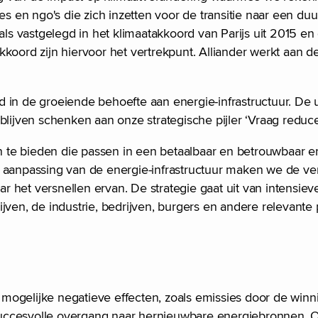
 en ngo's die zich inzetten voor de transitie naar een du
als vastgelegd in het klimaatakkoord van Parijs uit 2015 en
koord zijn hiervoor het vertrekpunt. Alliander werkt aan de
jd in de groeiende behoefte aan energie-infrastructuur. De u
blijven schenken aan onze strategische pijler ‘Vraag reduc
gen te bieden die passen in een betaalbaar en betrouwbaar 
n aanpassing van de energie-infrastructuur maken we de v
r het versnellen ervan. De strategie gaat uit van intensi
ven, de industrie, bedrijven, burgers en andere relevante p
mogelijke negatieve effecten, zoals emissies door de winn
succesvolle overgang naar hernieuwbare energiebronnen. 