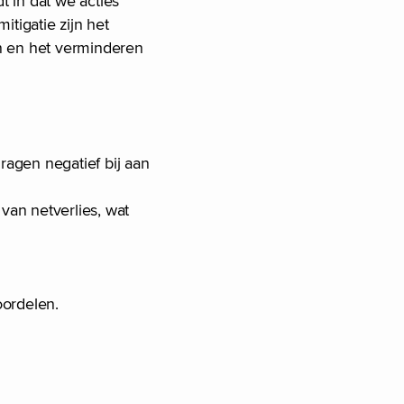
 in dat we acties
tigatie zijn het
n en het verminderen
dragen negatief bij aan
van netverlies, wat
oordelen.