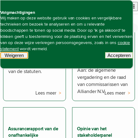
Back to homepage
Open site n
Menu
Volgmachtigingen
Wij maken op deze website gebruik van cookies en vergelijkbare
technieken om bezoek te analyseren en om u relevante
Open content navigation
Jaarverslagen
Jaarverslag 2024
Overige informatie
boodschappen te tonen op social media. Door op 'ik ga akkoord' te
klikken geeft u toestemming voor de plaatsing ervan en het verwerken
van op deze wijze verkregen persoonsgegevens, zoals in ons
cookie
Winstbestemming
Controleverklaring van de
statement
wordt vermeld.
onafhankelijke
Weigeren
tracking scripts
Accepteren
De winstbestemming is
accountant
tracking 
geregeld in artikel 40
Aan: de algemene
van de statuten.
vergadering en de raad
van commissarissen van
Alliander N.V.
Lees meer
Lees meer
Assurancerapport van de
Opinie van het
onafhankelijke
stakeholderpanel