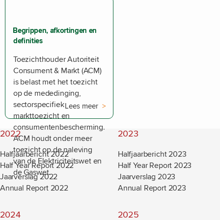
Begrippen, afkortingen en
definities
Toezichthouder Autoriteit
Consument & Markt (ACM)
is belast met het toezicht
op de mededinging,
sectorspecifiek
Lees meer
markttoezicht en
consumentenbescherming.
2022
2023
ACM houdt onder meer
toezicht op de naleving
Halfjaarbericht 2022
Halfjaarbericht 2023
van de Elektriciteitswet en
Half Year Report 2022
Half Year Report 2023
de Gaswet.
Jaarverslag 2022
Jaarverslag 2023
Annual Report 2022
Annual Report 2023
2024
2025