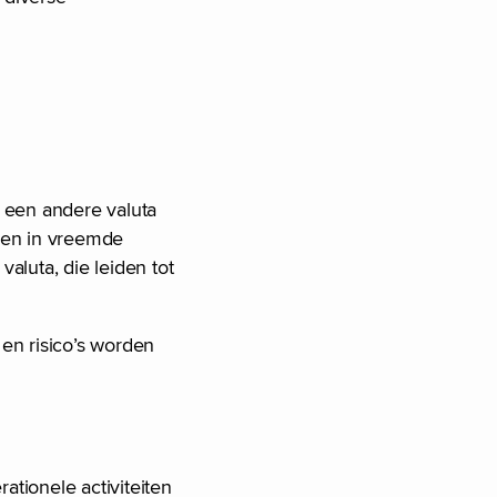
n een andere valuta
omen in vreemde
aluta, die leiden tot
 en risico’s worden
ationele activiteiten