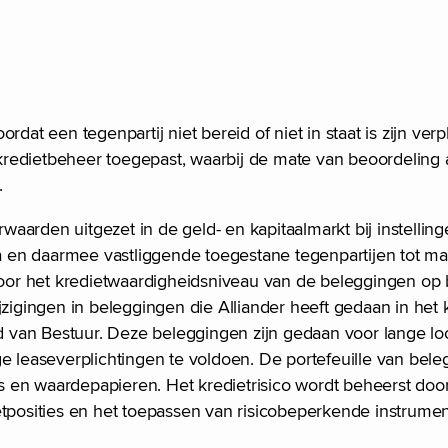
oordat een tegenpartij niet bereid of niet in staat is zijn ver
redietbeheer toegepast, waarbij de mate van beoordeling a
.
aarden uitgezet in de geld- en kapitaalmarkt bij instellin
ria en daarmee vastliggende toegestane tegenpartijen tot m
 voor het kredietwaardigheidsniveau van de beleggingen op 
jzigingen in beleggingen die Alliander heeft gedaan in het
 van Bestuur. Deze beleggingen zijn gedaan voor lange l
leaseverplichtingen te voldoen. De portefeuille van bel
o’s en waardepapieren. Het kredietrisico wordt beheerst do
etposities en het toepassen van risicobeperkende instrume