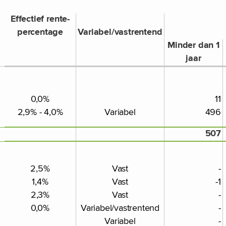
Effectief rente-
percentage
Variabel/vastrentend
Minder dan 1
jaar
0,0%
11
2,9% - 4,0%
Variabel
496
507
2,5%
Vast
-
1,4%
Vast
-1
2,3%
Vast
-
0,0%
Variabel/vastrentend
-
Variabel
-