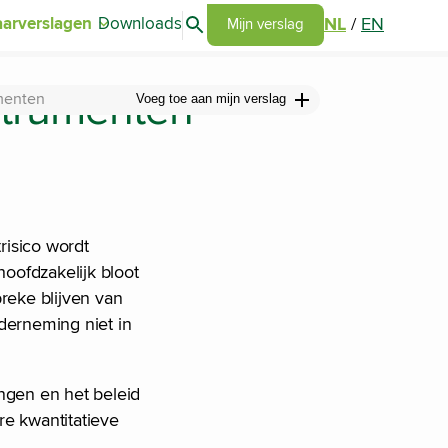
Search articles
NL
/
EN
aarverslagen
Downloads
Go to my report page
Mijn verslag
nstrumenten
umenten
Voeg toe aan mijn verslag
risico wordt
hoofdzakelijk bloot
breke blijven van
nderneming niet in
ingen en het beleid
re kwantitatieve