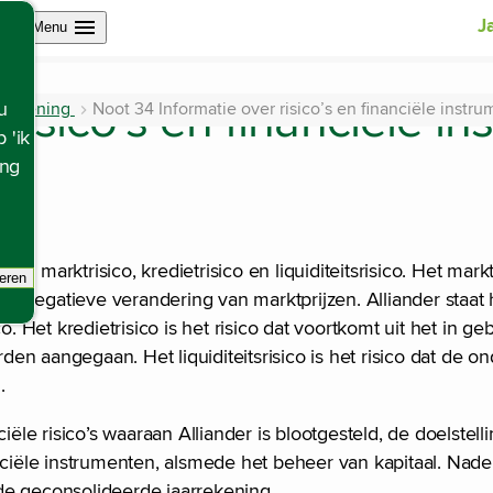
Open site navigation
J
Menu
risico’s en financiële i
arrekening
Noot 34 Informatie over risico’s en financiële instr
u
 'ik
ing
 marktrisico, kredietrisico en liquiditeitsrisico. Het markt
eren
racking scripts, de pagina zal ververst worden.
een negatieve verandering van marktprijzen. Alliander staat 
. Het kredietrisico is het risico dat voortkomt uit het in ge
n aangegaan. Het liquiditeitsrisico is het risico dat de o
.
e risico’s waaraan Alliander is blootgesteld, de doelstell
nciële instrumenten, alsmede het beheer van kapitaal. Nade
de geconsolideerde jaarrekening.