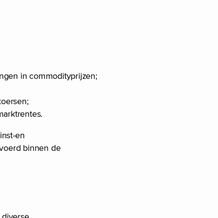
ingen in commodityprijzen;
koersen;
marktrentes.
inst-en
evoerd binnen de
 diverse