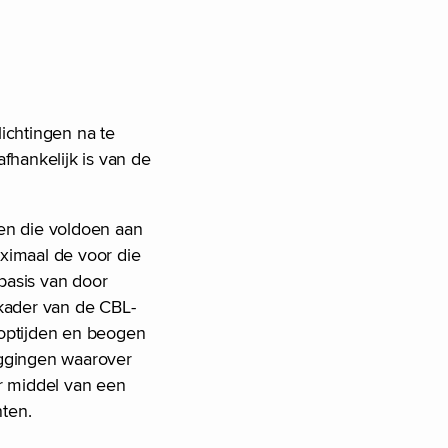
plichtingen na te
fhankelijk is van de
gen die voldoen aan
aximaal de voor die
basis van door
 kader van de CBL-
ooptijden en beogen
eggingen waarover
or middel van een
nten.