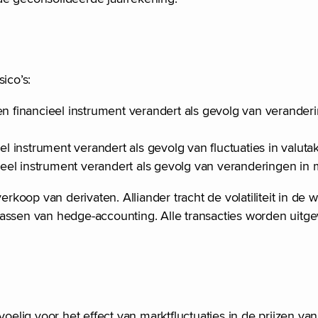
ico’s:
een financieel instrument verandert als gevolg van verander
eel instrument verandert als gevolg van fluctuaties in valuta
cieel instrument verandert als gevolg van veranderingen in 
rkoop van derivaten. Alliander tracht de volatiliteit in de w
passen van hedge-accounting. Alle transacties worden uitg
oelig voor het effect van marktfluctuaties in de prijzen van