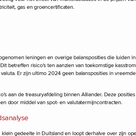
citeit, gas en groencertificaten.
 opgenomen leningen en overige balansposities die luiden i
s. Dit betreffen risico’s ten aanzien van toekomstige kasstr
aluta. Er zijn ultimo 2024 geen balansposities in vreemde v
’s aan de treasuryafdeling binnen Alliander. Deze posities
ijen door middel van spot- en valutatermijncontracten.
idsanalyse
ein gedeelte in Duitsland en loopt derhalve over zijn oper