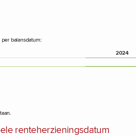
g per balansdatum:
2024
taan.
uele renteherzieningsdatum