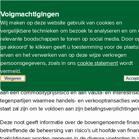
Back to homepage
Volgmachtigingen
Wij maken op deze website gebruik van cookies en
Noot 34 Informatie over 
Open content navigation
Jaarrekening
Toelichting op de geconsolideerde ja
vergelijkbare technieken om bezoek te analyseren en om 
relevante boodschappen te tonen op social media. Door op
ga akkoord' te klikken geeft u toestemming voor de plaats
ervan en het verwerken van op deze wijze verkregen
Algemeen
persoonsgegevens, zoals in ons
cookie statement
wordt
vermeld.
De volgende financiële risico’s kunnen worden onderscheiden:
Weigeren
tracking scripts
Accept
t
gedefinieerd als het risico van een verlies als gevolg van 
aan een commodityprijsrisico en aan valuta- en interestrisico
tegenpartijen waarmee handels- en verkooptransacties worde
staat zal zijn om te voldoen aan zijn betalingsverplichtingen
Deze noot geeft informatie over de bovengenoemde financiël
betreffende de beheersing van risico’s uit hoofde van fina
toelichtingen worden gegeven in de diverse voetnoten in 