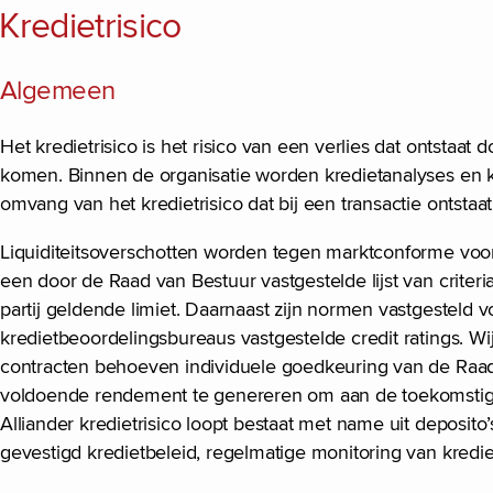
Kredietrisico
Algemeen
Het kredietrisico is het risico van een verlies dat ontstaat d
komen. Binnen de organisatie worden kredietanalyses en k
omvang van het kredietrisico dat bij een transactie ontstaat
Liquiditeitsoverschotten worden tegen marktconforme voorw
een door de Raad van Bestuur vastgestelde lijst van crite
partij geldende limiet. Daarnaast zijn normen vastgesteld
kredietbeoordelingsbureaus vastgestelde credit ratings. Wi
contracten behoeven individuele goedkeuring van de Raad
voldoende rendement te genereren om aan de toekomstige 
Alliander kredietrisico loopt bestaat met name uit deposit
gevestigd kredietbeleid, regelmatige monitoring van kredi