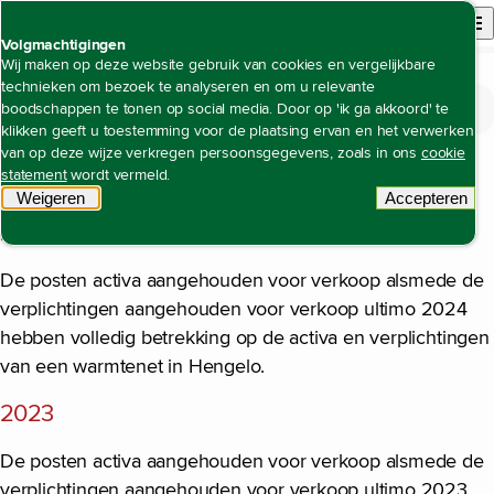
Back to homepage
Open site n
Menu
Volgmachtigingen
Wij maken op deze website gebruik van cookies en vergelijkbare
technieken om bezoek te analyseren en om u relevante
Jaarrekening
Toelichting op de geconsolideerde jaarrekening
Open content navigation
boodschappen te tonen op social media. Door op 'ik ga akkoord' te
Noot 33 Activa en passiva aangehouden voor verkoop en beëindigde
Noot 33 Activa en passiva aangehouden
bedrijfsactiviteiten
klikken geeft u toestemming voor de plaatsing ervan en het verwerken
voor verkoop en beëindigde
van op deze wijze verkregen persoonsgegevens, zoals in ons
cookie
bedrijfsactiviteiten
statement
wordt vermeld.
Weigeren
tracking scripts
Accepteren
tracking 
2024
De posten activa aangehouden voor verkoop alsmede de
verplichtingen aangehouden voor verkoop ultimo 2024
hebben volledig betrekking op de activa en verplichtingen
van een warmtenet in Hengelo.
2023
De posten activa aangehouden voor verkoop alsmede de
verplichtingen aangehouden voor verkoop ultimo 2023