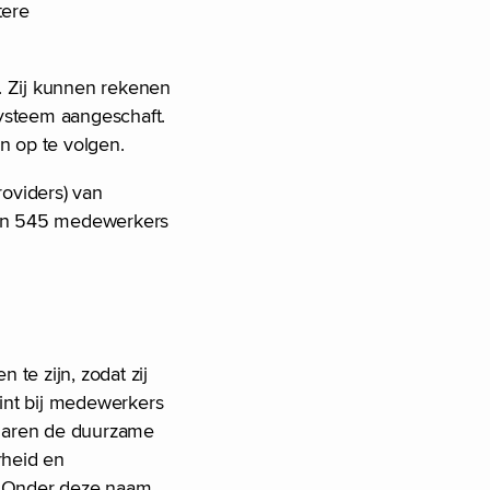
tere
. Zij kunnen rekenen
ysteem aangeschaft.
en op te volgen.
roviders) van
bben 545 medewerkers
te zijn, zodat zij
gint bij medewerkers
l jaren de duurzame
rheid en
. Onder deze naam