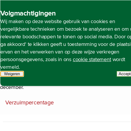
Back to homepage
Volgmachtigingen
Wij maken op deze website gebruik van cookies en
Vitaliteit en verzuim
Open content navigation
De waarde die wij creëren
Een aantrekkelijke, incl
vergelijkbare technieken om bezoek te analyseren en om 
relevante boodschappen te tonen op social media. Door op
ga akkoord' te klikken geeft u toestemming voor de plaats
ervan en het verwerken van op deze wijze verkregen
Verzuim
persoonsgegevens, zoals in ons
cookie statement
wordt
vermeld.
In 2024 kwam het verzuim van medewerkers uit op 4,1% (2023
Weigeren
tracking scripts
Accept
t
voortschrijdend verzuimpercentage nagenoeg stabiel op of ro
december.
Verzuimpercentage
Chart