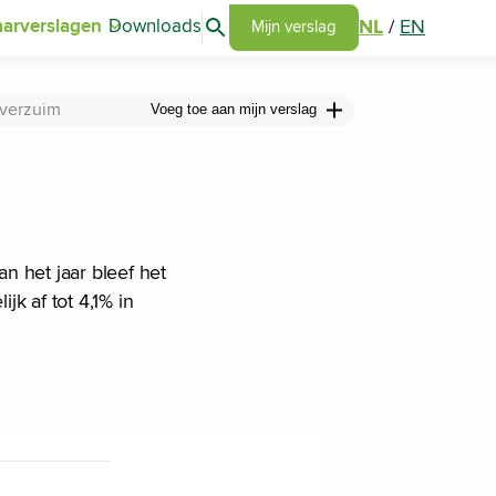
Search articles
NL
/
EN
aarverslagen
Downloads
Go to my report page
Mijn verslag
n verzuim
Voeg toe aan mijn verslag
n het jaar bleef het
k af tot 4,1% in