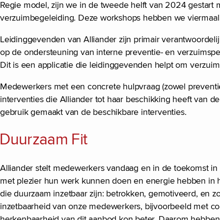
Regie model, zijn we in de tweede helft van 2024 gestart
verzuimbegeleiding. Deze workshops hebben we viermaal 
Leidinggevenden van Alliander zijn primair verantwoorde
op de ondersteuning van interne preventie- en verzuimsp
Dit is een applicatie die leidinggevenden helpt om verzuim
Medewerkers met een concrete hulpvraag (zowel preventief 
interventies die Alliander tot haar beschikking heeft van
gebruik gemaakt van de beschikbare interventies.
Duurzaam Fit
Alliander stelt medewerkers vandaag en in de toekomst in st
met plezier hun werk kunnen doen en energie hebben in hun
die duurzaam inzetbaar zijn: betrokken, gemotiveerd, en zo
inzetbaarheid van onze medewerkers, bijvoorbeeld met coa
herkenbaarheid van dit aanbod kon beter. Daarom hebbe