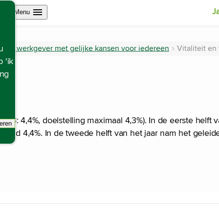
Open site navigation
J
Menu
usieve werkgever met gelijke kansen voor iedereen
Vitaliteit e
u
 'ik
ing
: 4,4%, doelstelling maximaal 4,3%). In de eerste helft va
eren
racking scripts, de pagina zal ververst worden.
nd 4,4%. In de tweede helft van het jaar nam het geleidelij