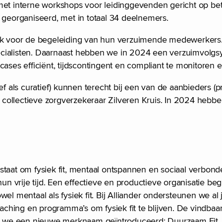
 met interne workshops voor leidinggevenden gericht op be
georganiseerd, met in totaal 34 deelnemers.
lijk voor de begeleiding van hun verzuimende medewerkers
ecialisten. Daarnaast hebben we in 2024 een verzuimvolgs
cases efficiënt, tijdscontingent en compliant te monitoren 
als curatief) kunnen terecht bij een van de aanbieders (p
 de collectieve zorgverzekeraar Zilveren Kruis. In 2024 he
aat om fysiek fit, mentaal ontspannen en sociaal verbonden 
 vrije tijd. Een effectieve en productieve organisatie be
wel mentaal als fysiek fit. Bij Alliander ondersteunen we a
ching en programma’s om fysiek fit te blijven. De vindbaa
n we een nieuwe merknaam geïntroduceerd: Duurzaam Fit