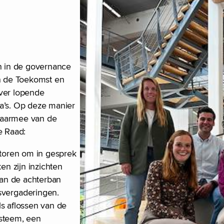
n in de governance
n de Toekomst en
over lopende
ma’s. Op deze manier
daarmee van de
e Raad:
toren om in gesprek
n zijn inzichten
van de achterban
vergaderingen.
ls aflossen van de
ysteem, een