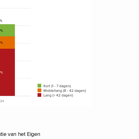
1%
1%
7%
7%
7%
Kort (1 - 7 dagen)
Middellang (8 - 42 dagen)
Lang (> 42 dagen)
024
tie van het Eigen