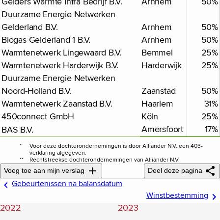
Gelders Warmte Infra Bedrijf B.V.
Arnhem
50%
Duurzame Energie Netwerken
Gelderland B.V.
Arnhem
50%
Biogas Gelderland 1 B.V.
Arnhem
50%
Warmtenetwerk Lingewaard B.V.
Bemmel
25%
Warmtenetwerk Harderwijk B.V.
Harderwijk
25%
Duurzame Energie Netwerken
Noord-Holland B.V.
Zaanstad
50%
Warmtenetwerk Zaanstad B.V.
Haarlem
31%
450connect GmbH
Köln
25%
Amersfoort
17%
BAS B.V.
*
Voor deze dochterondernemingen is door Alliander N.V. een 403-
verklaring afgegeven.
**
Rechtstreekse dochterondernemingen van Alliander N.V.
Voeg toe aan mijn verslag
Deel deze pagina
Gebeurtenissen na balansdatum
Winstbestemming
2022
2023