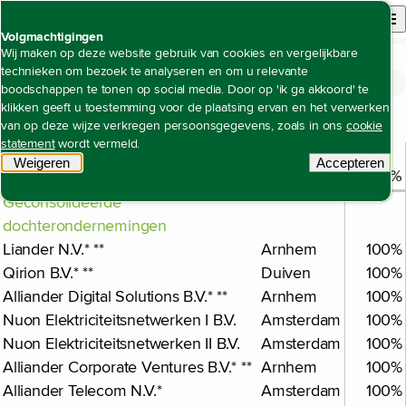
Back to homepage
Open site n
Menu
Volgmachtigingen
Wij maken op deze website gebruik van cookies en vergelijkbare
technieken om bezoek te analyseren en om u relevante
Jaarverslag 2024
Jaarrekening
Dochterondernemingen en overige
Open content navigation
boodschappen te tonen op social media. Door op 'ik ga akkoord' te
Dochterondernemingen en overige deelnemingen
deelnemingen
klikken geeft u toestemming voor de plaatsing ervan en het verwerken
van op deze wijze verkregen persoonsgegevens, zoals in ons
cookie
statement
wordt vermeld.
Per 31 december 2024
Weigeren
tracking scripts
Accepteren
Plaats
%
tracking 
Geconsolideerde
dochterondernemingen
Liander N.V.* **
Arnhem
100%
Qirion B.V.* **
Duiven
100%
Alliander Digital Solutions B.V.* **
Arnhem
100%
Nuon Elektriciteitsnetwerken I B.V.
Amsterdam
100%
Nuon Elektriciteitsnetwerken II B.V.
Amsterdam
100%
Alliander Corporate Ventures B.V.* **
Arnhem
100%
Alliander Telecom N.V.*
Amsterdam
100%