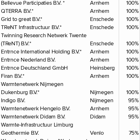
Bellevue Participaties B.V. *
Arnhem
100%
QTERRA B.V.*
Arnhem
100%
Grid to great B.V.*
Enschede
100%
TReNT Infrastructuur B.V.*
Enschede
100%
Twinning Research Netwerk Twente
(TReNT) B.V.*
Enschede
100%
Entrnce International Holding B.V.*
Arnhem
100%
Entrnce Nederland B.V.
Arnhem
100%
Entrnce Deutschland GmbH
Heinsberg
100%
Firan B.V.*
Arnhem
100%
Warmtenetwerk Nijmegen
Dukenburg B.V.*
Nijmegen
100%
Indigo B.V.
Nijmegen
95%
Warmtenetwerk Hengelo B.V.
Arnhem
95%
Warmtenetwerk Didam B.V.
Didam
95%
Warmte-Infrastructuur Limburg
Geothermie B.V.
Venlo
75%