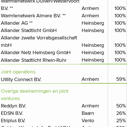
Warmtenetwerk Duiven/Westervoort
B.V. **
Arnhem
100%
Warmtenetwerk Almere B.V. **
Arnhem
100%
Alliander AG **
Heinsberg
100%
Alliander Stadtlicht GmbH
Heinsberg
100%
Alliander zweite Vorratsgesellschaft
mbH
Heinsberg
100%
Alliander Netz Heinsberg GmbH
Heinsberg
100%
Heinsberg
100%
Alliander Stadtlicht Rhein-Ruhr
Joint operations
Arnhem
59%
Utility Connect B.V.
Overige deelnemingen en joint
ventures
Reddyn B.V.
Arnhem
50%
EDSN B.V.
Baarn
26%
Etriplus B.V.
Venlo
25%