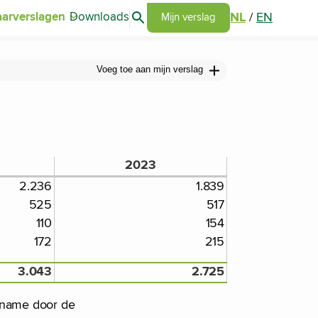
Search articles
NL
/
EN
aarverslagen
Downloads
Go to my report page
Mijn verslag
Voeg toe aan mijn verslag
2023
2.236
1.839
525
517
110
154
172
215
3.043
2.725
t name door de