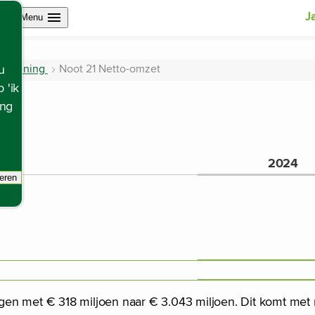
Open site navigation
J
Menu
arrekening
Noot 21 Netto-omzet
u
 'ik
ing
2024
eren
racking scripts, de pagina zal ververst worden.
gen met € 318 miljoen naar € 3.043 miljoen. Dit komt me