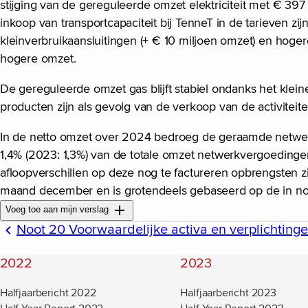
stijging van de gereguleerde omzet elektriciteit met € 397
inkoop van transportcapaciteit bij TenneT in de tarieven zi
kleinverbruikaansluitingen (+ € 10 miljoen omzet) en hoger
hogere omzet.
De gereguleerde omzet gas blijft stabiel ondanks het klei
producten zijn als gevolg van de verkoop van de activiteit
In de netto omzet over 2024 bedroeg de geraamde netwerk
1,4% (2023: 1,3%) van de totale omzet netwerkvergoedingen
afloopverschillen op deze nog te factureren opbrengsten 
maand december en is grotendeels gebaseerd op de in n
Voeg toe aan mijn verslag
Noot 20 Voorwaardelijke activa en verplichting
2022
2023
Halfjaarbericht 2022
Halfjaarbericht 2023