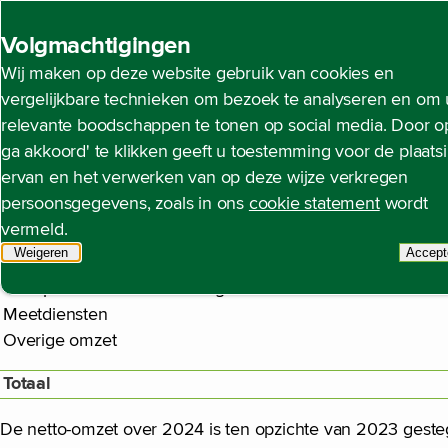
Back to homepage
Volgmachtigingen
Wij maken op deze website gebruik van cookies en
Open content navigation
Jaarrekening
Toelichting op de geconsolideerde ja
vergelijkbare technieken om bezoek te analyseren en om 
relevante boodschappen te tonen op social media. Door op
Noot 21 Netto-omzet
ga akkoord' te klikken geeft u toestemming voor de plaats
ervan en het verwerken van op deze wijze verkregen
persoonsgegevens, zoals in ons
cookie statement
wordt
vermeld.
€ miljoen
Weigeren
tracking scripts
Accept
Transport- en aansluitdienst elektriciteit
t
Transport- en aansluitdienst gas
Meetdiensten
Overige omzet
Totaal
De netto-omzet over 2024 is ten opzichte van 2023 geste