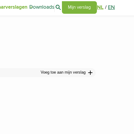
Search articles
NL
/
EN
aarverslagen
Downloads
Go to my report page
Mijn verslag
Voeg toe aan mijn verslag