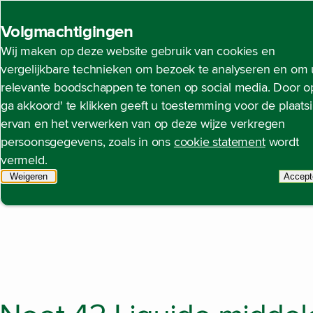
Back to homepage
Volgmachtigingen
Wij maken op deze website gebruik van cookies en
vergelijkbare technieken om bezoek te analyseren en om 
relevante boodschappen te tonen op social media. Door op
ga akkoord' te klikken geeft u toestemming voor de plaats
ervan en het verwerken van op deze wijze verkregen
persoonsgegevens, zoals in ons
cookie statement
wordt
vermeld.
Open content navigation
Jaarrekening
Toelichting op de enkelvoudige jaarre
Weigeren
tracking scripts
Accept
t