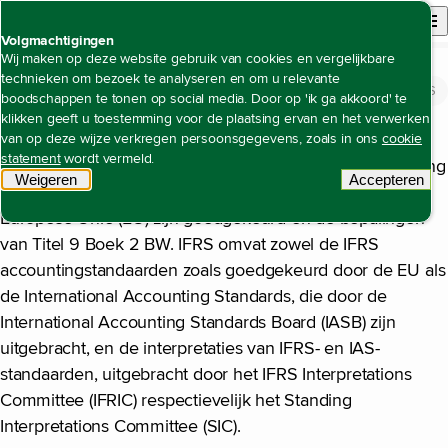
Back to homepage
Open site n
Menu
Volgmachtigingen
Wij maken op deze website gebruik van cookies en vergelijkbare
technieken om bezoek te analyseren en om u relevante
IFRS
Open content navigation
Jaarrekening
Toelichting op de geconsolideerde jaarrekening
IFRS
boodschappen te tonen op social media. Door op 'ik ga akkoord' te
klikken geeft u toestemming voor de plaatsing ervan en het verwerken
De jaarrekening van Alliander is opgesteld in
van op deze wijze verkregen persoonsgegevens, zoals in ons
cookie
statement
wordt vermeld.
overeenstemming met de International Financial Reporting
Weigeren
tracking scripts
Accepteren
Standards (IFRS) per 31 december 2024, die door de
tracking 
Europese Unie (EU) zijn goedgekeurd en de bepalingen
van Titel 9 Boek 2 BW. IFRS omvat zowel de IFRS
accountingstandaarden zoals goedgekeurd door de EU als
de International Accounting Standards, die door de
International Accounting Standards Board (IASB) zijn
uitgebracht, en de interpretaties van IFRS- en IAS-
standaarden, uitgebracht door het IFRS Interpretations
Committee (IFRIC) respectievelijk het Standing
Interpretations Committee (SIC).