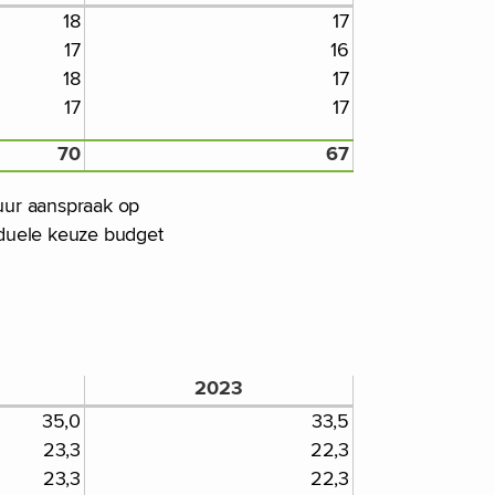
18
17
17
16
18
17
17
17
70
67
uur aanspraak op
iduele keuze budget
2023
35,0
33,5
23,3
22,3
23,3
22,3