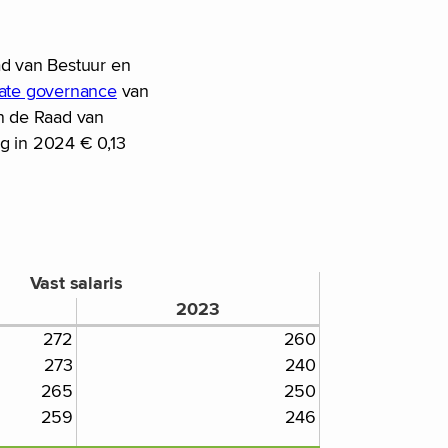
ad van Bestuur en
ate governance
van
an de Raad van
g in 2024 € 0,13
Vast salaris
2023
272
260
273
240
265
250
259
246