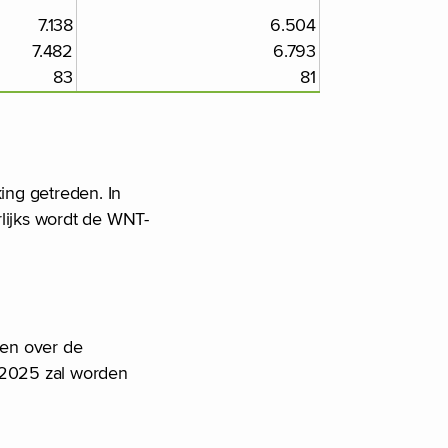
7.138
6.504
7.482
6.793
83
81
ing getreden. In
rlijks wordt de WNT-
ren over de
n 2025 zal worden