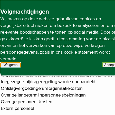
Back to homepage
Volgmachtigingen
Wij maken op deze website gebruik van cookies en
Noot 24 Personeelskos
Open content navigation
Jaarrekening
Toelichting op de geconsolideerde ja
vergelijkbare technieken om bezoek te analyseren en om 
relevante boodschappen te tonen op social media. Door op
ga akkoord' te klikken geeft u toestemming voor de plaats
ervan en het verwerken van op deze wijze verkregen
€ miljoen
persoonsgegevens, zoals in ons
cookie statement
wordt
Salarissen
vermeld.
Sociale lasten
Weigeren
tracking scripts
Accept
Pensioenlasten:
t
-afgedragen premies aan collectieve regelingen van meer
toegezegde-bijdrageregeling worden behandeld
Ontslagvergoedingen/reorganisatiekosten
Overige langetermijnpersoneelsbeloningen
Overige personeelskosten
Extern personeel