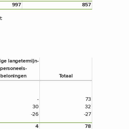
997
857
t:
ige langetermijn-
personeels-
beloningen
Totaal
-
73
30
32
-26
-27
4
78