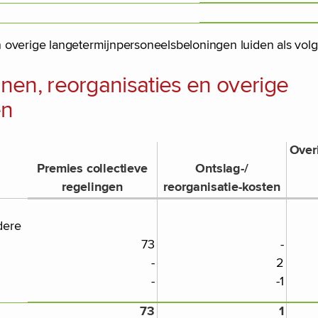
 overige langetermijnpersoneelsbeloningen luiden als volg
en, reorganisaties en overige
en
Over
Premies collectieve
Ontslag-/
regelingen
reorganisatie-kosten
dere
73
-
-
2
-
-1
73
1