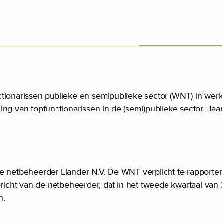
tionarissen publieke en semipublieke sector (WNT) in werk
ng van topfunctionarissen in de (semi)publieke sector. Jaa
de netbeheerder Liander N.V. De WNT verplicht te rapporte
bericht van de netbeheerder, dat in het tweede kwartaal va
n.