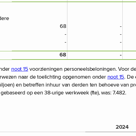
dere
68
-
-
-
-
-
68
-
onder
noot 15
voorzieningen personeelsbeloningen. Voor de 
erwezen naar de toelichting opgenomen onder
noot 15
. De
ljoen) en betreffen inhuur van derden ten behoeve van pr
gebaseerd op een 38-urige werkweek (fte), was: 7.482.
2024