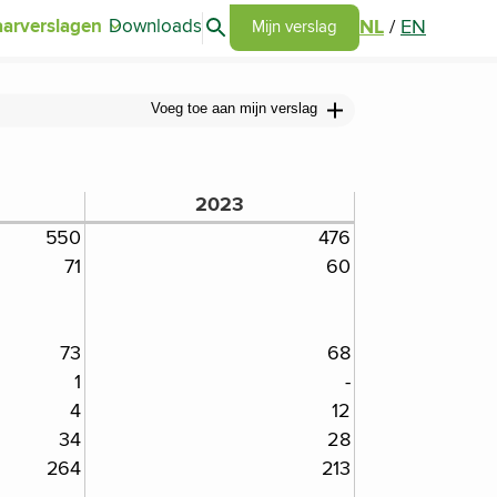
Search articles
NL
/
EN
aarverslagen
Downloads
Go to my report page
Mijn verslag
Voeg toe aan mijn verslag
2023
550
476
71
60
73
68
1
-
4
12
34
28
264
213