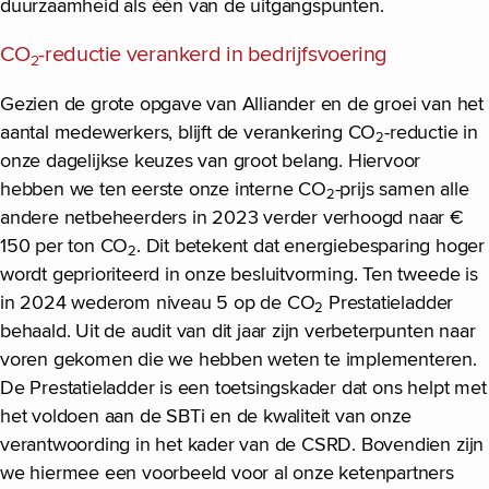
duurzaamheid als één van de uitgangspunten.
CO
-reductie verankerd in bedrijfsvoering
2
Gezien de grote opgave van Alliander en de groei van het
aantal medewerkers, blijft de verankering CO
-reductie in
2
onze dagelijkse keuzes van groot belang. Hiervoor
hebben we ten eerste onze interne CO
-prijs samen alle
2
andere netbeheerders in 2023 verder verhoogd naar €
150 per ton CO
. Dit betekent dat energiebesparing hoger
2
wordt geprioriteerd in onze besluitvorming. Ten tweede is
in 2024 wederom niveau 5 op de CO
Prestatieladder
2
behaald. Uit de audit van dit jaar zijn verbeterpunten naar
voren gekomen die we hebben weten te implementeren.
De Prestatieladder is een toetsingskader dat ons helpt met
het voldoen aan de SBTi en de kwaliteit van onze
verantwoording in het kader van de CSRD. Bovendien zijn
we hiermee een voorbeeld voor al onze ketenpartners