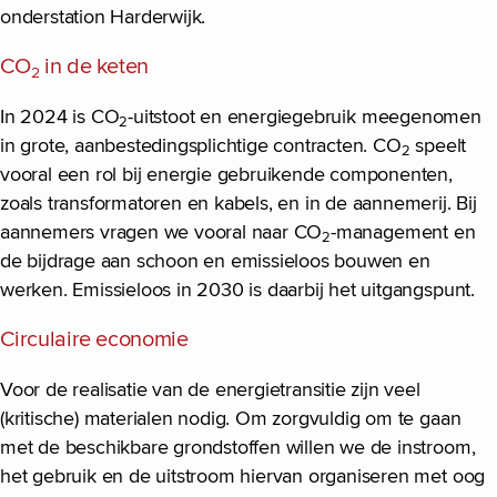
onderstation Harderwijk.
CO
in de keten
2
In 2024 is CO
-uitstoot en energiegebruik meegenomen
2
in grote, aanbestedingsplichtige contracten. CO
speelt
2
vooral een rol bij energie gebruikende componenten,
zoals transformatoren en kabels, en in de aannemerij. Bij
aannemers vragen we vooral naar CO
-management en
2
de bijdrage aan schoon en emissieloos bouwen en
werken. Emissieloos in 2030 is daarbij het uitgangspunt.
Circulaire economie
Voor de realisatie van de energietransitie zijn veel
(kritische) materialen nodig. Om zorgvuldig om te gaan
met de beschikbare grondstoffen willen we de instroom,
het gebruik en de uitstroom hiervan organiseren met oog