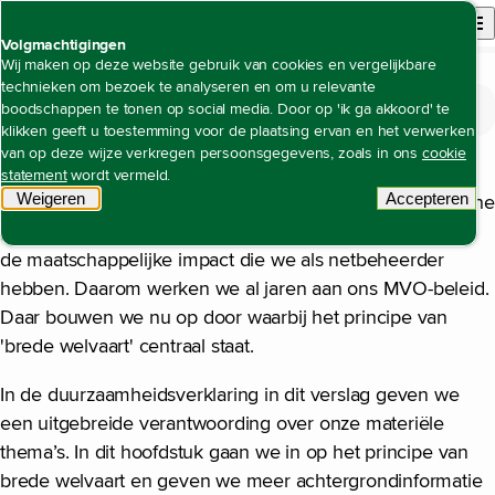
Back to homepage
Open site n
Menu
Volgmachtigingen
Wij maken op deze website gebruik van cookies en vergelijkbare
technieken om bezoek te analyseren en om u relevante
De waarde die wij creëren
Open content navigation
boodschappen te tonen op social media. Door op 'ik ga akkoord' te
Verduurzaming van de energievoorziening en van onze organisatie
Verduurzaming van de eigen organisatie
Verduurzaming van de eigen organisatie
klikken geeft u toestemming voor de plaatsing ervan en het verwerken
van op deze wijze verkregen persoonsgegevens, zoals in ons
cookie
Het energiesysteem van de toekomst faciliteert de
statement
wordt vermeld.
Weigeren
tracking scripts
Accepteren
ambities die Nederland heeft op onder meer economische
tracking 
groei, duurzaamheid en welzijn. We zijn ons bewust van
de maatschappelijke impact die we als netbeheerder
hebben. Daarom werken we al jaren aan ons MVO-beleid.
Daar bouwen we nu op door waarbij het principe van
'brede welvaart' centraal staat.
In de duurzaamheidsverklaring in dit verslag geven we
een uitgebreide verantwoording over onze materiële
thema’s. In dit hoofdstuk gaan we in op het principe van
brede welvaart en geven we meer achtergrondinformatie