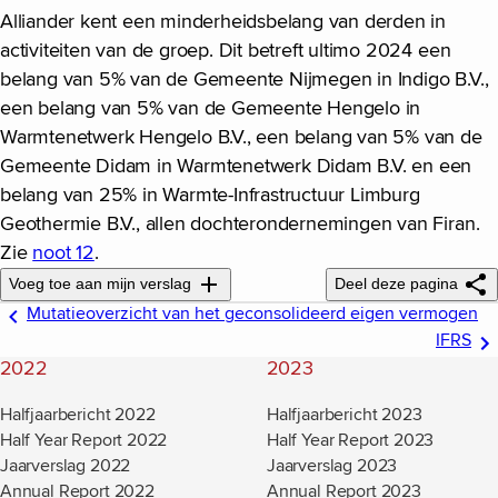
Alliander kent een minderheidsbelang van derden in
activiteiten van de groep. Dit betreft ultimo 2024 een
belang van 5% van de Gemeente Nijmegen in Indigo B.V.,
een belang van 5% van de Gemeente Hengelo in
Warmtenetwerk Hengelo B.V., een belang van 5% van de
Gemeente Didam in Warmtenetwerk Didam B.V. en een
belang van 25% in Warmte-Infrastructuur Limburg
Geothermie B.V., allen dochterondernemingen van Firan.
Zie
noot 12
.
Voeg toe aan mijn verslag
Deel deze pagina
Mutatieoverzicht van het geconsolideerd eigen vermogen
IFRS
2022
2023
Halfjaarbericht 2022
Halfjaarbericht 2023
Half Year Report 2022
Half Year Report 2023
Jaarverslag 2022
Jaarverslag 2023
Annual Report 2022
Annual Report 2023