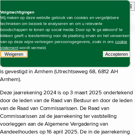
Back to homepage
Open site n
Menu
Volgmachtigingen
Wij maken op deze website gebruik van cookies en vergelijkbare
technieken om bezoek te analyseren en om u relevante
Jaarverslag 2024
Jaarrekening
Toelichting op de geconsolideerde
Open content navigation
boodschappen te tonen op social media. Door op 'ik ga akkoord' te
Toelichting op de geconsolideerde jaarrekening
jaarrekening
klikken geeft u toestemming voor de plaatsing ervan en het verwerken
van op deze wijze verkregen persoonsgegevens, zoals in ons
cookie
statement
wordt vermeld.
Waarderingsgrondslagen
Weigeren
tracking scripts
Accepteren
tracking 
Alliander N.V. is een naamloze vennootschap die statutair
is gevestigd in Arnhem (Utrechtseweg 68, 6812 AH
Arnhem).
Deze jaarrekening 2024 is op 3 maart 2025 ondertekend
door de leden van de Raad van Bestuur en door de leden
van de Raad van Commissarissen. De Raad van
Commissarissen zal de jaarrekening ter vaststelling
voorleggen aan de Algemene Vergadering van
Aandeelhouders op 16 april 2025. De in de jaarrekening