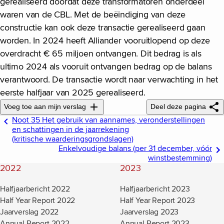
gerealiseerd doordat deze transformatoren onderdeel
waren van de CBL. Met de beëindiging van deze
constructie kan ook deze transactie gerealiseerd gaan
worden. In 2024 heeft Alliander vooruitlopend op deze
overdracht € 65 miljoen ontvangen. Dit bedrag is als
ultimo 2024 als vooruit ontvangen bedrag op de balans
verantwoord. De transactie wordt naar verwachting in het
eerste halfjaar van 2025 gerealiseerd.
Voeg toe aan mijn verslag
Deel deze pagina
Noot 35 Het gebruik van aannames, veronderstellingen
en schattingen in de jaarrekening
(kritische waarderingsgrondslagen)
Enkelvoudige balans (per 31 december, vóór
winstbestemming)
2022
2023
Halfjaarbericht 2022
Halfjaarbericht 2023
Half Year Report 2022
Half Year Report 2023
Jaarverslag 2022
Jaarverslag 2023
Annual Report 2022
Annual Report 2023