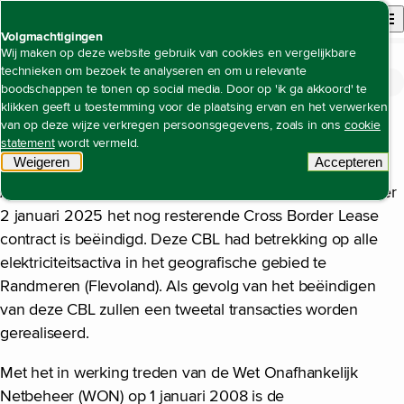
Back to homepage
Open site n
Menu
Volgmachtigingen
Wij maken op deze website gebruik van cookies en vergelijkbare
technieken om bezoek te analyseren en om u relevante
Jaarrekening
Toelichting op de geconsolideerde jaarrekening
Noot 36 Gebeurtenissen na
Open content navigation
boodschappen te tonen op social media. Door op 'ik ga akkoord' te
Noot 36 Gebeurtenissen na balansdatum
balansdatum
klikken geeft u toestemming voor de plaatsing ervan en het verwerken
van op deze wijze verkregen persoonsgegevens, zoals in ons
cookie
statement
wordt vermeld.
Beëindiging Cross Border Lease
Weigeren
tracking scripts
Accepteren
tracking 
Alliander heeft de contractuele optie gelicht waardoor per
2 januari 2025 het nog resterende Cross Border Lease
contract is beëindigd. Deze CBL had betrekking op alle
elektriciteitsactiva in het geografische gebied te
Randmeren (Flevoland). Als gevolg van het beëindigen
van deze CBL zullen een tweetal transacties worden
gerealiseerd.
Met het in werking treden van de Wet Onafhankelijk
Netbeheer (WON) op 1 januari 2008 is de