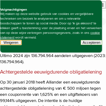
Back to homepage
Open site n
Menu
Volgmachtigingen
Wij maken op deze website gebruik van cookies en vergelijkbare
technieken om bezoek te analyseren en om u relevante
Jaarrekening
Toelichting op de geconsolideerde jaarrekening
Noot 12 Eigen vermogen
Open content navigation
boodschappen te tonen op social media. Door op 'ik ga akkoord' te
Noot 12 Eigen vermogen
klikken geeft u toestemming voor de plaatsing ervan en het verwerken
Maatschappelijk kapitaal
van op deze wijze verkregen persoonsgegevens, zoals in ons
cookie
statement
wordt vermeld.
Weigeren
tracking scripts
Accepteren
Het maatschappelijk kapitaal van de vennootschap is
tracking 
verdeeld in 350 miljoen aandelen van nominaal € 5.
Ultimo 2024 zijn 136.794.964 aandelen uitgegeven (2023:
136.794.964).
Achtergestelde eeuwigdurende obligatielening
Op 30 januari 2018 heeft Alliander een eeuwigdurende
achtergestelde obligatielening van € 500 miljoen tegen
een couponrente van 1,625% en een uitgiftekoers van
99,144% uitgegeven. De intentie is de huidige