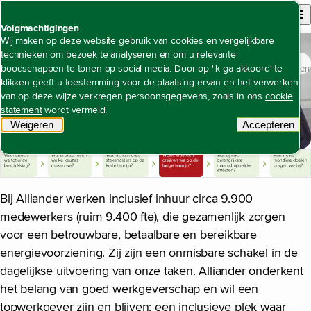
Back to homepage
Open site n
Menu
Volgmachtigingen
Wij maken op deze website gebruik van cookies en vergelijkbare
technieken om bezoek te analyseren en om u relevante
Jaarverslag 2024
De waarde die wij creëren
Open content navigation
boodschappen te tonen op social media. Door op 'ik ga akkoord' te
Een aantrekkelijke, inclusieve werkgever met gelijke kansen voor iedereen
klikken geeft u toestemming voor de plaatsing ervan en het verwerken
van op deze wijze verkregen persoonsgegevens, zoals in ons
cookie
statement
wordt vermeld.
Een aantrekkelijke, inclusieve werkgever
Weigeren
tracking scripts
Accepteren
met gelijke kansen voor iedereen
tracking 
Bij Alliander werken inclusief inhuur circa 9.900
medewerkers (ruim 9.400 fte), die gezamenlijk zorgen
voor een betrouwbare, betaalbare en bereikbare
energievoorziening. Zij zijn een onmisbare schakel in de
dagelijkse uitvoering van onze taken. Alliander onderkent
het belang van goed werkgeverschap en wil een
topwerkgever zijn en blijven: een inclusieve plek waar